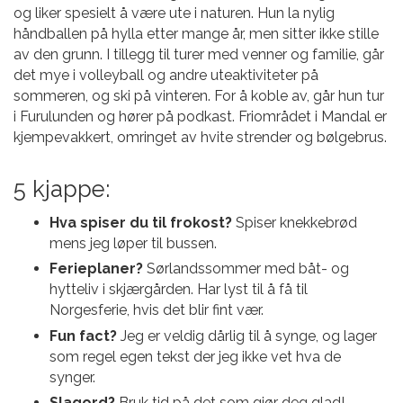
og liker spesielt å være ute i naturen. Hun la nylig
håndballen på hylla etter mange år, men sitter ikke stille
av den grunn. I tillegg til turer med venner og familie, går
det mye i volleyball og andre uteaktiviteter på
sommeren, og ski på vinteren. For å koble av, går hun tur
i Furulunden og hører på podkast. Friområdet i Mandal er
kjempevakkert, omringet av hvite strender og bølgebrus.
5 kjappe:
Hva spiser du til frokost?
Spiser knekkebrød
mens jeg løper til bussen.
Ferieplaner?
Sørlandssommer med båt- og
hytteliv i skjærgården. Har lyst til å få til
Norgesferie, hvis det blir fint vær.
Fun fact?
Jeg er veldig dårlig til å synge, og lager
som regel egen tekst der jeg ikke vet hva de
synger.
Slagord?
Bruk tid på det som gjør deg glad!