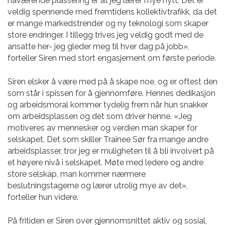
nåværende plassering er at jeg lærer mye nytt. Det er
veldig spennende med fremtidens kollektivtrafikk, da det
er mange markedstrender og ny teknologi som skaper
store endringer. I tillegg trives jeg veldig godt med de
ansatte her- jeg gleder meg til hver dag på jobb»,
forteller Siren med stort engasjement om første periode.
Siren elsker å være med på å skape noe, og er oftest den
som står i spissen for å gjennomføre. Hennes dedikasjon
og arbeidsmoral kommer tydelig frem når hun snakker
om arbeidsplassen og det som driver henne. «Jeg
motiveres av mennesker og verdien man skaper for
selskapet. Det som skiller Trainee Sør fra mange andre
arbeidsplasser, tror jeg er muligheten til å bli involvert på
et høyere nivå i selskapet. Møte med ledere og andre
store selskap, man kommer nærmere
beslutningstagerne og lærer utrolig mye av det»,
forteller hun videre.
På fritiden er Siren over gjennomsnittet aktiv og sosial,