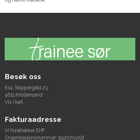
Besøk oss
K14, Skippergata 23
4611 Kristiansand
Vis i kart
Fakturaadresse
Vi foretrekker EHF
Organisasjonsnummer: 992075058