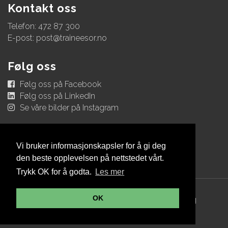
Kontakt oss
Telefon: 472 87 300
E-post:
post@traineesor.no
Følg oss
Følg oss på Facebook
Følg oss på LinkedIn
Se våre bilder på Instagram
Vi bruker informasjonskapsler for å gi deg
den beste opplevelsen på nettstedet vårt.
Trykk OK for å godta.
Les mer
OK
© Copyright 2026 Trainee Sør |
Personvernerklæring
Utviklet av Netlab
|
Publiseres i eRedaktør