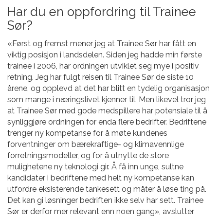
Har du en oppfordring til Trainee
Sør?
«Først og fremst mener jeg at Trainee Sør har fått en
viktig posisjon i landsdelen. Siden jeg hadde min første
trainee i 2006, har ordningen utviklet seg mye i positiv
retning. Jeg har fulgt reisen til Trainee Sør de siste 10
årene, og opplevd at det har blitt en tydelig organisasjon
som mange i næringslivet kjenner til. Men likevel tror jeg
at Trainee Sør med gode medspillere har potensiale til å
synliggjøre ordningen for enda flere bedrifter. Bedriftene
trenger ny kompetanse for å møte kundenes
forventninger om bærekraftige- og klimavennlige
forretningsmodeller, og for å utnytte de store
mulighetene ny teknologi gir. Å få inn unge, sultne
kandidater i bedriftene med helt ny kompetanse kan
utfordre eksisterende tankesett og måter å løse ting på.
Det kan gi løsninger bedriften ikke selv har sett. Trainee
Sør er derfor mer relevant enn noen gang», avslutter