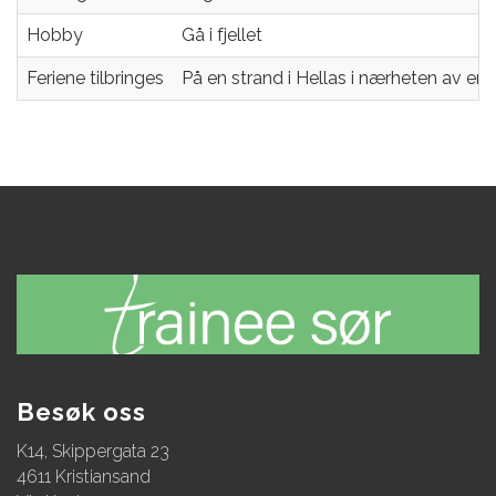
Hobby
Gå i fjellet
Feriene tilbringes
På en strand i Hellas i nærheten av en
Besøk oss
K14, Skippergata 23
4611 Kristiansand