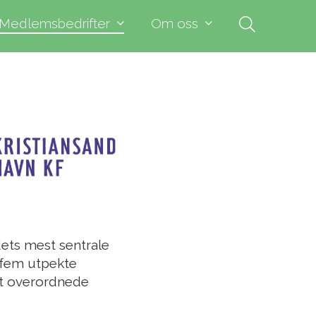
Medlemsbedrifter
Om oss
dets mest sentrale
 fem utpekte
det overordnede