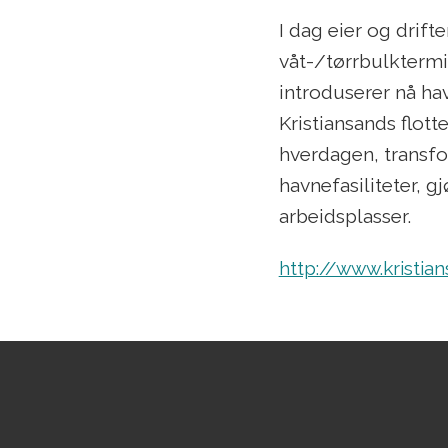
I dag eier og drift
våt-/tørrbulktermi
introduserer nå ha
Kristiansands flott
hverdagen, transfo
havnefasiliteter, g
arbeidsplasser.
http://www.kristia