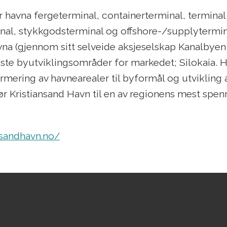
er havna fergeterminal, containerterminal, terminal
nal, stykkgodsterminal og offshore-/supplyterminal
vna (gjennom sitt selveide aksjeselskap Kanalbyen 
este byutviklingsområder for markedet; Silokaia. Hø
rmering av havnearealer til byformål og utviklin
jør Kristiansand Havn til en av regionens mest spe
nsandhavn.no/