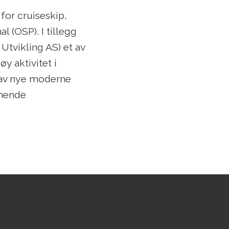
 for cruiseskip,
 (OSP). I tillegg
Utvikling AS) et av
y aktivitet i
g av nye moderne
nnende